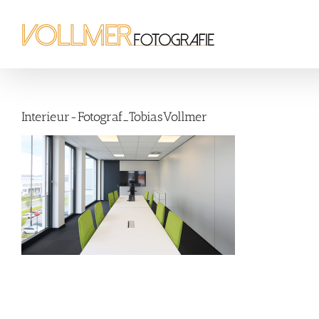
Zum
Inhalt
springen
Interieur-Fotograf_TobiasVollmer