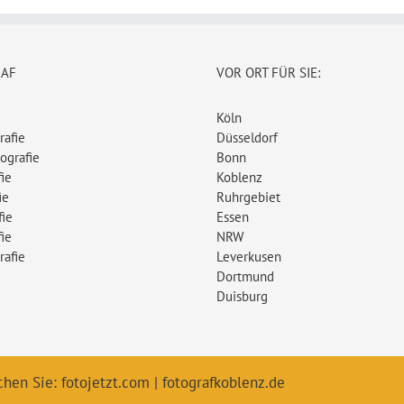
RAF
VOR ORT FÜR SIE:
Köln
rafie
Düsseldorf
ografie
Bonn
ie
Koblenz
ie
Ruhrgebiet
fie
Essen
ie
NRW
rafie
Leverkusen
Dortmund
Duisburg
chen Sie:
fotojetzt.com
|
fotografkoblenz.de