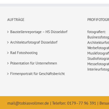
AUFTRÄGE
PROFIFOTOG
Baustellenreportage – HS Düsseldorf
fotografiert:
Businessfotog
Architekturfotograf Düsseldorf
Architekturfot
Werbefotograf
Rad Fotoshooting
Musikfotograf
Studiofotogra
Präsentation für Unternehmen
Messefotograf
Interieurfotog
Firmenportrait für Geschäftsbericht
mail@tobiasvollmer.de
| Telefon: 0179–77 96 391 | Besu