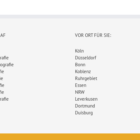
RAF
VOR ORT FÜR SIE:
Köln
rafie
Düsseldorf
ografie
Bonn
ie
Koblenz
ie
Ruhrgebiet
fie
Essen
ie
NRW
rafie
Leverkusen
Dortmund
Duisburg