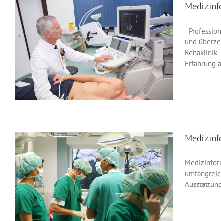
Medizinf
Professione
und überzeu
Rehaklinik 
Erfahrung a
Medizinf
Medizinfot
umfangreic
Ausstattung