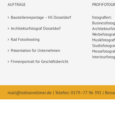
AUFTRÄGE
PROFIFOTOG
Baustellenreportage – HS Düsseldorf
fotografiert:
Businessfotog
Architekturfotograf Düsseldorf
Architekturfot
Werbefotograf
Rad Fotoshooting
Musikfotograf
Studiofotogra
Präsentation für Unternehmen
Messefotograf
Interieurfotog
Firmenportrait für Geschäftsbericht
mail@tobiasvollmer.de
| Telefon: 0179–77 96 391 | Besu