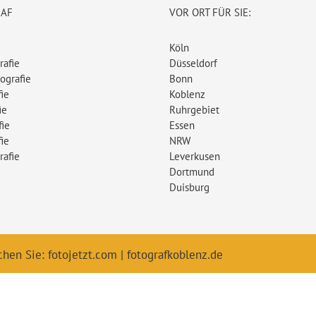
RAF
VOR ORT FÜR SIE:
Köln
rafie
Düsseldorf
ografie
Bonn
ie
Koblenz
ie
Ruhrgebiet
fie
Essen
ie
NRW
rafie
Leverkusen
Dortmund
Duisburg
chen Sie:
fotojetzt.com
|
fotografkoblenz.de