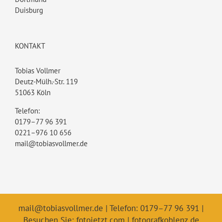
Duisburg
KONTAKT
Tobias Vollmer
Deutz-Mülh.-Str. 119
51063 Köln
Telefon:
0179–77 96 391
0221–976 10 656
mail@tobiasvollmer.de
mail@tobiasvollmer.de
| Telefon: 0179–77 96 391 |
Besuchen Sie:
fotojetzt.com
|
fotografkoblenz.de