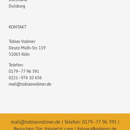
Duisburg
KONTAKT
Tobias Vollmer
Deutz-Mülh.-Str. 119
51063 Köln
Telefon:
0179–77 96 391
0221–976 10 656
mail@tobiasvollmer.de
mail@tobiasvollmer.de
| Telefon: 0179–77 96 391 |
Besuchen Sie:
fotojetzt.com
|
fotografkoblenz.de