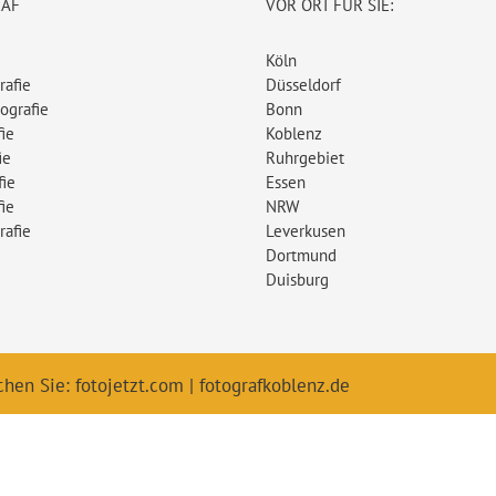
RAF
VOR ORT FÜR SIE:
Köln
rafie
Düsseldorf
ografie
Bonn
ie
Koblenz
ie
Ruhrgebiet
fie
Essen
ie
NRW
rafie
Leverkusen
Dortmund
Duisburg
chen Sie:
fotojetzt.com
|
fotografkoblenz.de