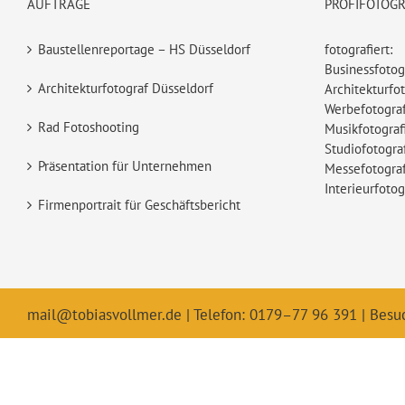
AUFTRÄGE
PROFIFOTOG
Baustellenreportage – HS Düsseldorf
fotografiert:
Businessfotog
Architekturfotograf Düsseldorf
Architekturfot
Werbefotograf
Rad Fotoshooting
Musikfotograf
Studiofotogra
Präsentation für Unternehmen
Messefotograf
Interieurfotog
Firmenportrait für Geschäftsbericht
mail@tobiasvollmer.de
| Telefon: 0179–77 96 391 | Besu