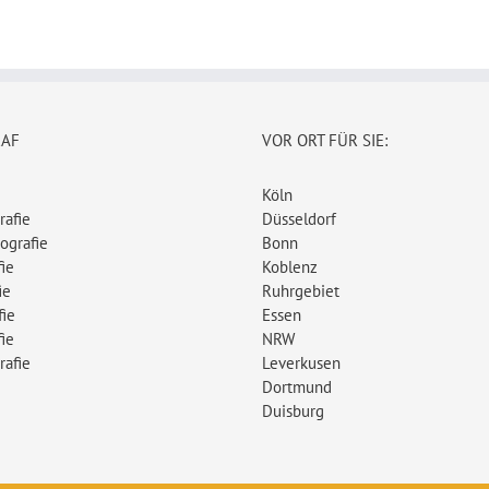
RAF
VOR ORT FÜR SIE:
Köln
rafie
Düsseldorf
ografie
Bonn
ie
Koblenz
ie
Ruhrgebiet
fie
Essen
ie
NRW
rafie
Leverkusen
Dortmund
Duisburg