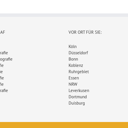
RAF
VOR ORT FÜR SIE:
Köln
rafie
Düsseldorf
ografie
Bonn
ie
Koblenz
ie
Ruhrgebiet
fie
Essen
ie
NRW
rafie
Leverkusen
Dortmund
Duisburg