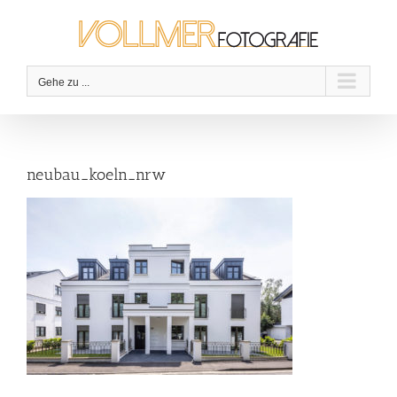
Zum
Inhalt
springen
Gehe zu ...
neubau_koeln_nrw