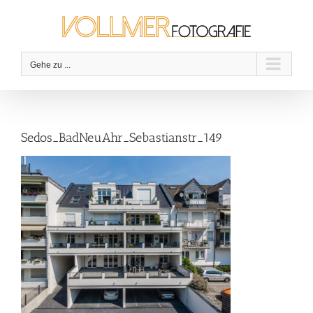
Zum
Inhalt
springen
Gehe zu ...
Sedos_BadNeuAhr_Sebastianstr_149