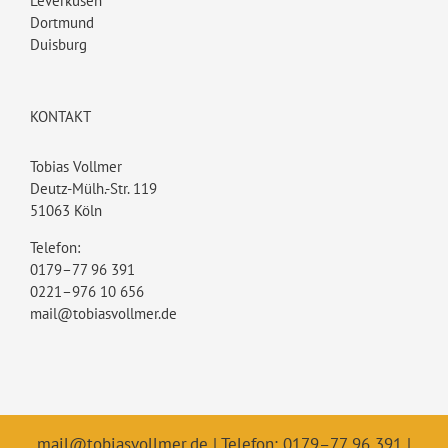
Leverkusen
Dortmund
Duisburg
KONTAKT
Tobias Vollmer
Deutz-Mülh.-Str. 119
51063 Köln
Telefon:
0179–77 96 391
0221–976 10 656
mail@tobiasvollmer.de
mail@tobiasvollmer.de
| Telefon: 0179–77 96 391 |