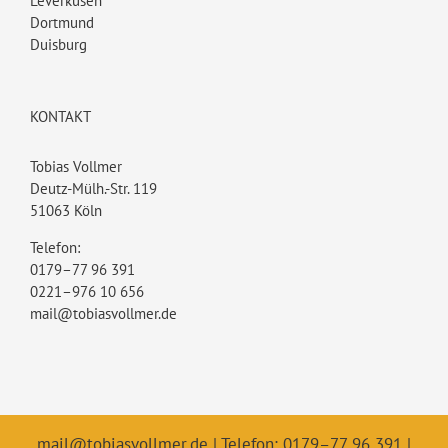
Leverkusen
Dortmund
Duisburg
KONTAKT
Tobias Vollmer
Deutz-Mülh.-Str. 119
51063 Köln
Telefon:
0179–77 96 391
0221–976 10 656
mail@tobiasvollmer.de
mail@tobiasvollmer.de
| Telefon: 0179–77 96 391 |