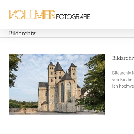
Zum
Inhalt
springen
Bildarchiv
Bildarch
Bildarchiv 
von Kirchen
ich hochwer