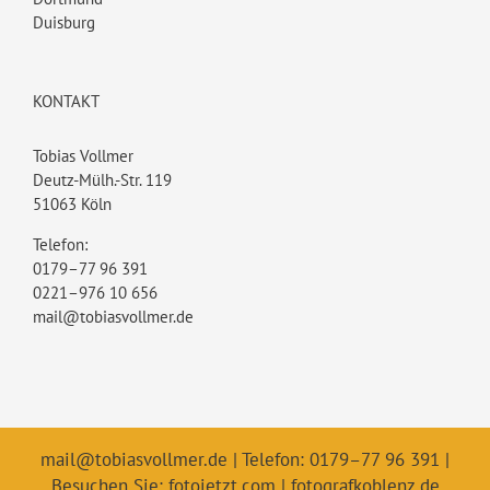
Duisburg
KONTAKT
Tobias Vollmer
Deutz-Mülh.-Str. 119
51063 Köln
Telefon:
0179–77 96 391
0221–976 10 656
mail@tobiasvollmer.de
mail@tobiasvollmer.de
| Telefon: 0179–77 96 391 |
Besuchen Sie:
fotojetzt.com
|
fotografkoblenz.de