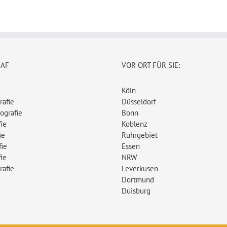
RAF
VOR ORT FÜR SIE:
Köln
rafie
Düsseldorf
ografie
Bonn
ie
Koblenz
ie
Ruhrgebiet
fie
Essen
ie
NRW
rafie
Leverkusen
Dortmund
Duisburg