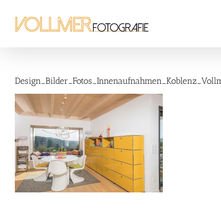
Zum
Inhalt
springen
Design_Bilder_Fotos_Innenaufnahmen_Koblenz_Voll