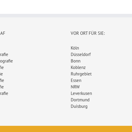
RAF
VOR ORT FÜR SIE:
Köln
rafie
Düsseldorf
ografie
Bonn
ie
Koblenz
ie
Ruhrgebiet
fie
Essen
ie
NRW
rafie
Leverkusen
Dortmund
Duisburg