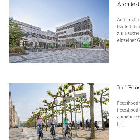
Architekt
Architektur
begleitete 
zur Baustel
einzelner G
Rad Foto
Fotoshooti
Fotoshootin
authentisc
[...]