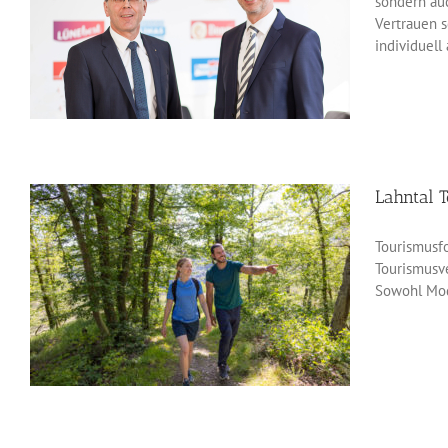
sondern auc
Vertrauen s
individuell
Lahntal 
Tourismusfo
Tourismusve
Sowohl Mode