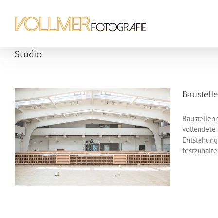
Zum
Inhalt
springen
Studio
Baustell
Baustellenr
vollendete 
Entstehung
festzuhalten