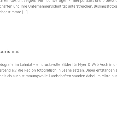
h ein Gesicht zeigen? Mit hochwertigen Firmenportraits und professione
chaffen und Ihre Unternehmensidentität unterstreichen. Businessfotogra
 abgestimmte [...]
Tourismus
tografie im Lahntal – eindrucksvolle Bilder für Flyer & Web Auch in 
rband e.V. die Region fotografisch in Szene setzen. Dabei entstanden 
ls als auch stimmungsvolle Landschaften standen dabei im Mittelpunkt.