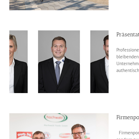
Präsenta
Profession
bleibenden 
Unternehmen
authentisch
Firmenpor
Firmenportr