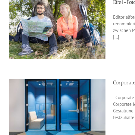
Eifel-Fot
Editorialf
renommiert
zwischen M
[...]
Corporate
Corporate A
Corporate I
Gestaltung.
festzuhalte