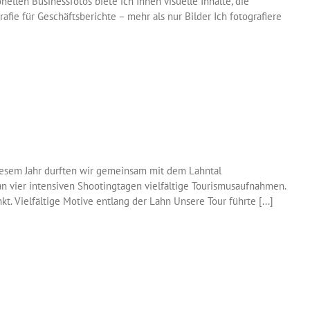
llen Businessfotos biete ich Ihnen visuelle Inhalte, die
fie für Geschäftsberichte – mehr als nur Bilder Ich fotografiere
diesem Jahr durften wir gemeinsam mit dem Lahntal
an vier intensiven Shootingtagen vielfältige Tourismusaufnahmen.
 Vielfältige Motive entlang der Lahn Unsere Tour führte [...]