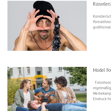
Künstleri
Künstlerisc
Portraitfo
großformati
Model Fo
Fotoshootin
regelmäßig
Werbekampa
Eindruck hin