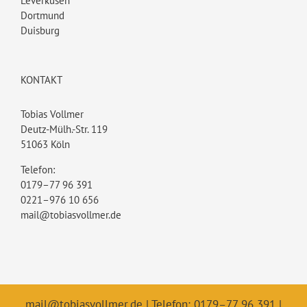
Leverkusen
Dortmund
Duisburg
KONTAKT
Tobias Vollmer
Deutz-Mülh.-Str. 119
51063 Köln
Telefon:
0179–77 96 391
0221–976 10 656
mail@tobiasvollmer.de
mail@tobiasvollmer.de
| Telefon: 0179–77 96 391 |